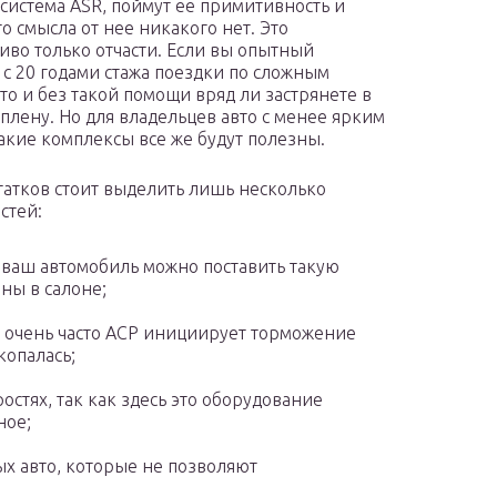
 система ASR, поймут ее примитивность и
то смысла от нее никакого нет. Это
иво только отчасти. Если вы опытный
 с 20 годами стажа поездки по сложным
 то и без такой помощи вряд ли застрянете в
плену. Но для владельцев авто с менее ярким
акие комплексы все же будут полезны.
татков стоит выделить лишь несколько
стей:
а ваш автомобиль можно поставить такую
ны в салоне;
 очень часто АСР инициирует торможение
копалась;
остях, так как здесь это оборудование
ное;
х авто, которые не позволяют