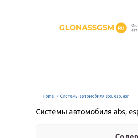
GLONASSGSM
Онл
RU
авт
Home
Системы автомобиля abs, esp, asr
Системы автомобиля abs, esp
Содер