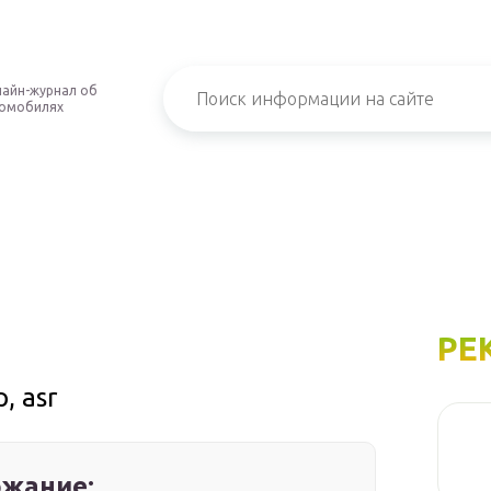
айн-журнал об
омобилях
РЕ
, asr
жание: