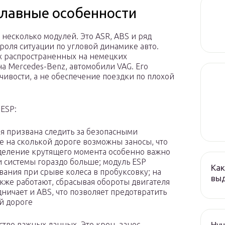
главные особенности
несколько модулей. Это ASR, ABS и ряд
роля ситуации по угловой динамике авто.
х распространенных на немецких
на Mercedes-Benz, автомобили VAG. Его
чивости, а не обеспечение поездки по плохой
ESP:
ля призвана следить за безопасными
е на сколькой дороге возможны заносы, что
деление крутящего момента особенно важно
и системы гораздо больше; модуль ESP
Как
вания при срыве колеса в пробуксовку; на
выд
кже работают, сбрасывая обороты двигателя
удничает и ABS, что позволяет предотвратить
й дороге
Hyu
тво важных данных. Это крен, занос,