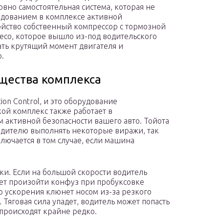
словно самостоятельная система, которая не
рудованием в комплексе активной
ойство собственный компрессор с тормозной
со, которое вышло из-под водительского
ать крутящий момент двигателя и
.
ущества комплекса
on Control, и это оборудование
кой комплекс также работает в
м активной безопасности вашего авто. Тойота
водителю выполнять некоторые виражи, так
лючается в том случае, если машина
тки. Если на большой скорости водитель
жет произойти конфуз при пробуксовке
о ускорения клюнет носом из-за резкого
Тяговая сила упадет, водитель может попасть
происходят крайне редко.