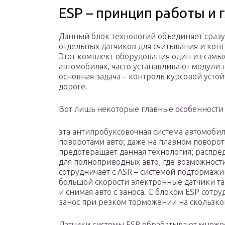
ESP – принцип работы и 
Данный блок технологий объединяет сразу 
отдельных датчиков для считывания и конт
Этот комплект оборудования один из самы
автомобилях, часто устанавливают модули 
основная задача – контроль курсовой устой
дороге.
Вот лишь некоторые главные особенности 
эта антипробуксовочная система автомоби
поворотами авто; даже на плавном поворот
предотвращает данная технология; распре
для полноприводных авто, где возможност
сотрудничает с ASR – системой подтормажи
большой скорости электронные датчики та
и снимая авто с заноса. С блоком ESP сотр
занос при резком торможении на скользко
Датчики системы ESP обрабатывают множес