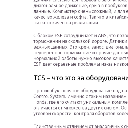
диагональное движение, срыв в пробуксов
данные. Компьютер очень сложный, и для 
качество железа и софта. Так что в китайс
низкого качества реализации
С блоком ESP сотрудничает и ABS, что поз
торможении на скользкой дороге. Датчики
важных данных. Это крен, занос, диагонал
неуверенное торможение и прочие данные.
нормальной работы нужно высокое качество
ESP дает серьезные проблемы из-за низког
TCS – что это за оборудован
Противобуксовочное оборудование под наз
Control System. Именно с таким названием
Honda, где его считают уникальным компле
отличается от множества других систем. Ос
угловой скорости, контроля оборотов коле
Единственным отличием от аналогичных с