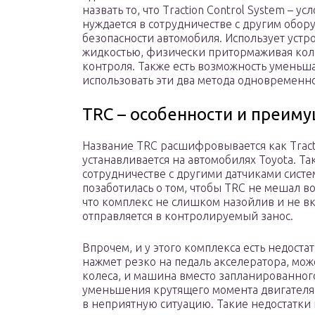
назвать то, что Traction Control System – у
нуждается в сотрудничестве с другим обо
безопасности автомобиля. Использует устр
жидкостью, физически притормаживая коле
контроля. Также есть возможность уменьш
использовать эти два метода одновременно
TRC – особенности и преим
Название TRC расшифровывается как Tracti
устанавливается на автомобилях Toyota. Та
сотрудничестве с другими датчиками систе
позаботилась о том, чтобы TRC не мешал 
что комплекс не слишком назойлив и не вк
отправляется в контролируемый занос.
Впрочем, и у этого комплекса есть недоста
нажмет резко на педаль акселератора, мо
колеса, и машина вместо запланированног
уменьшения крутящего момента двигателя. 
в неприятную ситуацию. Такие недостатки 