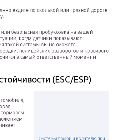
янно ездите по сколькой или грязной дороге
у.
я или безопасная пробуксовка на вашей
туации, когда датчики показывают
ия такой системы вы не сможете
оездки, полицейских разворотов и красивого
лючится в самый ответственный момент и
стойчивости (ESC/ESP)
втомобиля,
орая
и тормозом
рможением
чивает
Системы помощи водителю при