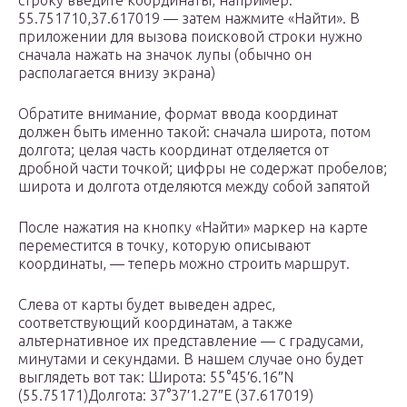
строку введите координаты, например:
55.751710,37.617019 — затем нажмите «Найти». В
приложении для вызова поисковой строки нужно
сначала нажать на значок лупы (обычно он
располагается внизу экрана)
Обратите внимание, формат ввода координат
должен быть именно такой: сначала широта, потом
долгота; целая часть координат отделяется от
дробной части точкой; цифры не содержат пробелов;
широта и долгота отделяются между собой запятой
После нажатия на кнопку «Найти» маркер на карте
переместится в точку, которую описывают
координаты, — теперь можно строить маршрут.
Слева от карты будет выведен адрес,
соответствующий координатам, а также
альтернативное их представление — с градусами,
минутами и секундами. В нашем случае оно будет
выглядеть вот так: Широта: 55°45′6.16″N
(55.75171)Долгота: 37°37′1.27″E (37.617019)