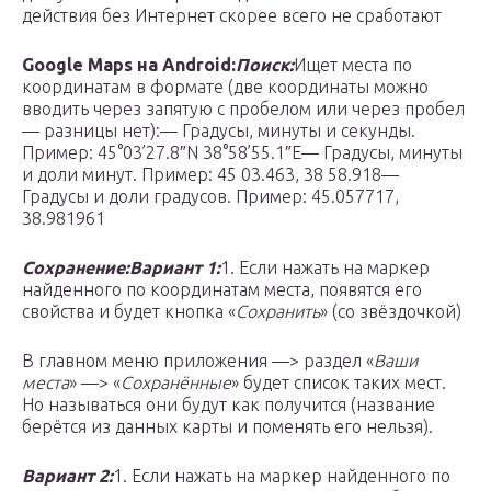
действия без Интернет скорее всего не сработают
Google Maps на Android:
Поиск:
Ищет места по
координатам в формате (две координаты можно
вводить через запятую с пробелом или через пробел
— разницы нет):— Градусы, минуты и секунды.
Пример: 45°03’27.8″N 38°58’55.1″E— Градусы, минуты
и доли минут. Пример: 45 03.463, 38 58.918—
Градусы и доли градусов. Пример: 45.057717,
38.981961
Сохранение:
Вариант 1:
1. Если нажать на маркер
найденного по координатам места, появятся его
свойства и будет кнопка «
Сохранить
» (со звёздочкой)
В главном меню приложения —> раздел «
Ваши
места
» —> «
Сохранённые
» будет список таких мест.
Но называться они будут как получится (название
берётся из данных карты и поменять его нельзя).
Вариант 2:
1. Если нажать на маркер найденного по