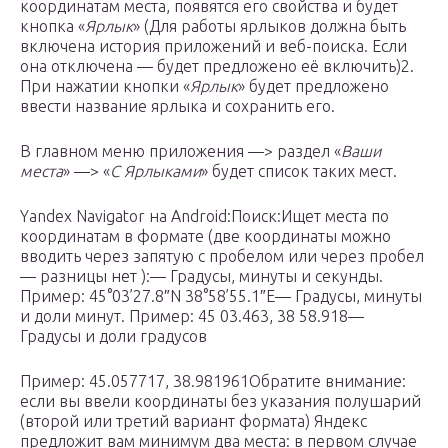
координатам места, появятся его свойства и будет
кнопка «
Ярлык
» (Для работы ярлыков должна быть
включена история приложений и веб-поиска. Если
она отключена — будет предложено её включить)2.
При нажатии кнопки «
Ярлык
» будет предложено
ввести название ярлыка и сохранить его.
В главном меню приложения —> раздел «
Ваши
места
» —> «
С Ярлыками
» будет список таких мест.
Yandex Navigator на Android:Поиск:Ищет места по
координатам в формате (две координаты можно
вводить через запятую с пробелом или через пробел
— разницы нет ):— Градусы, минуты и секунды.
Пример: 45°03’27.8″N 38°58’55.1″E— Градусы, минуты
и доли минут. Пример: 45 03.463, 38 58.918—
Градусы и доли градусов
Пример: 45.057717, 38.981961Обратите внимание:
если вы ввели координаты без указания полушарий
(второй или третий вариант формата) Яндекс
предложит вам минимум два места: в первом случае