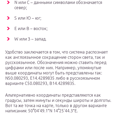
N или С – данными символами обозначается
север;
S или Ю – юг;
E или В – восток;
W или З – запад.
Удобство заключается в том, что система распознает
как англоязычное сокращение сторон света, так и
русскоязычное. Обозначения можно ставить перед
цифрами или после них. Например, упомянутые
выше координаты могут быть представлены так:
N50.080293, E14.4289835 либо в русскоязычном
варианте С50.080293, В14.4289835.
Альтернативно координаты представляются как
градусы, затем минуты и секунды широты и долготы.
Вот та же точка на карте, только в другом варианте
написания: 50°04’49.1″N 14°25’44.3″E.