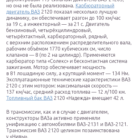
но она не была реализована.
Карбюраторный
двигатель ВАЗ
2120 показал несколько лучшую
динамику, он обеспечивает разгон до 100 км/час
за 19 с, а инжекторный — за 21 с. Двигатель
бензиновый, четырёхцилиндровый,
четырёхтактный, карбюраторный, рядный,
с верхним расположением распределительного вала,
рабочим объёмом 1770 кубических см, число
клапанов — 8 (по 2 на цилиндр). Применяются
карбюратор типа «Солекс» и бесконтактная система
зажигания. Мотор обеспечивает мощность
в 81 лошадиную силу, а крутящий момент — 134 Нм.
Эксплуатационные технические характеристики ВАЗ
2120 с этим мотором: максимальная скорость —
137 км/час, средний расход топлива — 12 л/100 км.
Топливный бак ВАЗ
2120 «Надежда» вмещает 42 л.
В трансмиссии, как и в случае с двигателем,
конструкторы ВАЗа активно применяли
унификацию с автомобилями ВАЗ-2131 и ВАЗ-2121.
Трансмиссия ВАЗ 2120 целиком позаимствована
у «Нивы».