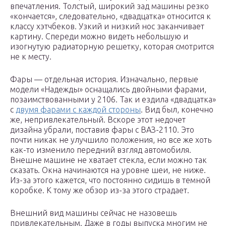
впечатления. Толстый, широкий зад машины резко
«кончается», следовательно, «двадцатка» относится к
классу хэтчбеков. Узкий и низкий нос заканчивает
картину. Спереди можно видеть небольшую и
изогнутую радиаторную решетку, которая смотрится
не к месту.
Фары — отдельная история. Изначально, первые
модели «Надежды» оснащались двойными фарами,
позаимствованными у 2106. Так и ездила «двадцатка»
с
двумя фарами с каждой стороны
. Вид был, конечно
же, непривлекательный. Вскоре этот недочет
дизайна убрали, поставив фары с ВАЗ-2110. Это
почти никак не улучшило положения, но все же хоть
как-то изменило передний взгляд автомобиля.
Внешне машине не хватает стекла, если можно так
сказать. Окна начинаются на уровне шеи, не ниже.
Из-за этого кажется, что постоянно сидишь в темной
коробке. К тому же обзор из-за этого страдает.
Внешний вид машины сейчас не назовешь
привлекательным. Даже в годы выпуска многим не