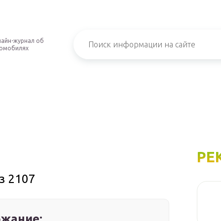
айн-журнал об
омобилях
РЕ
з 2107
жание: