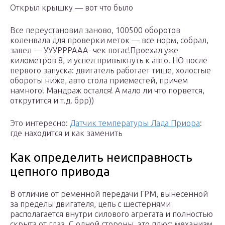
Открыл крышку — вот что было
Все переустановил заново, 100500 оборотов
коленвала для проверки меток — все норм, собрал,
завел — УУУРРРААА- чек погас!Проехал уже
километров 8, и успел привыкнуть к авто. НО после
первого запуска: двигатель работает тише, холостые
обороты ниже, авто стола приеместей, причем
намного! Мандраж остался! А мало ли что порвется,
открутится и т.д. брр))
Это интересно:
Датчик температуры Лада Приора
:
где находится и как заменить
Как определить неисправность
цепного привода
В отличие от ременной передачи ГРМ, вынесенной
за пределы двигателя, цепь с шестернями
располагается внутри силового агрегата и полностью
скрыта от глаз. С одной стороны, это плюс: механизм