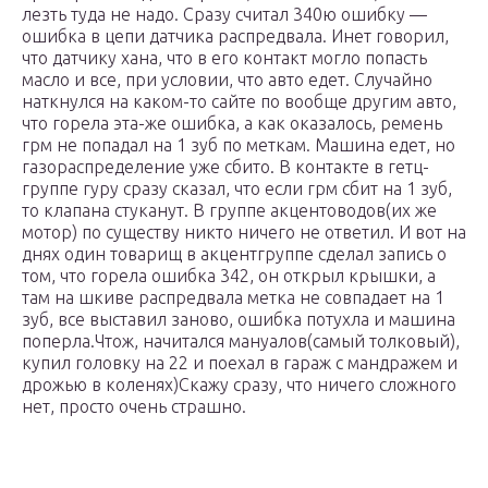
лезть туда не надо. Сразу считал 340ю ошибку —
ошибка в цепи датчика распредвала. Инет говорил,
что датчику хана, что в его контакт могло попасть
масло и все, при условии, что авто едет. Случайно
наткнулся на каком-то сайте по вообще другим авто,
что горела эта-же ошибка, а как оказалось, ремень
грм не попадал на 1 зуб по меткам. Машина едет, но
газораспределение уже сбито. В контакте в гетц-
группе гуру сразу сказал, что если грм сбит на 1 зуб,
то клапана стуканут. В группе акцентоводов(их же
мотор) по существу никто ничего не ответил. И вот на
днях один товарищ в акцентгруппе сделал запись о
том, что горела ошибка 342, он открыл крышки, а
там на шкиве распредвала метка не совпадает на 1
зуб, все выставил заново, ошибка потухла и машина
поперла.Чтож, начитался мануалов(самый толковый),
купил головку на 22 и поехал в гараж с мандражем и
дрожью в коленях)Скажу сразу, что ничего сложного
нет, просто очень страшно.