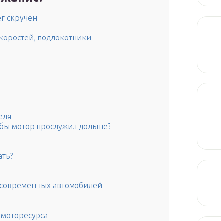
г скручен
коростей, подлокотники
еля
тобы мотор прослужил дольше?
ать?
я современных автомобилей
 моторесурса