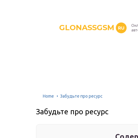
GLONASSGSM
Онл
RU
авт
Home
Забудьте про ресурс
Забудьте про ресурс
Содер