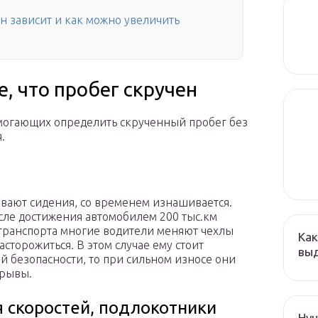
 он зависит и как можно увеличить
, что пробег скручен
омогающих определить скрученный пробег без
.
ивают сидения, со временем изнашивается.
сле достижения автомобилем 200 тыс.км
транспорта многие водители меняют чехлы
Как
асторожиться. В этом случае ему стоит
выд
ей безопасности, то при сильном износе они
зрывы.
 скоростей, подлокотники
Hyu