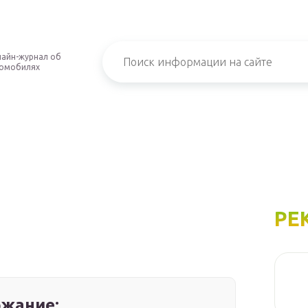
айн-журнал об
омобилях
РЕ
жание: