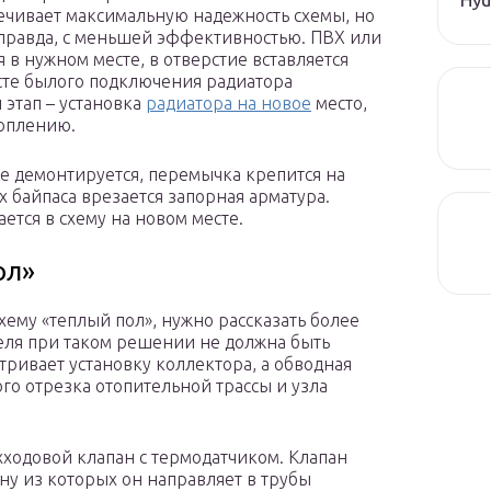
ечивает максимальную надежность схемы, но
 правда, с меньшей эффективностью. ПВХ или
 в нужном месте, в отверстие вставляется
есте былого подключения радиатора
 этап – установка
радиатора на новое
место,
топлению.
е демонтируется, перемычка крепится на
х байпаса врезается запорная арматура.
ется в схему на новом месте.
ол»
схему «теплый пол», нужно рассказать более
теля при таком решении не должна быть
тривает установку коллектора, а обводная
го отрезка отопительной трассы и узла
хходовой клапан с термодатчиком. Клапан
дну из которых он направляет в трубы