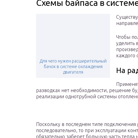
Схемы байпаса в систем
Существу
направле
Чтобы по
уделить 
произвед
каждого 
Для чего нужен расширительный
бачок в системе охлаждения
На ра
двигателя
Применят
разводках нет необходимости, решение б
реализации однотрубной системы отоплен
Поскольку в последнем типе подключения 
последовательно, то при эксплуатации кон
обязательно заберет большую часть тепла н