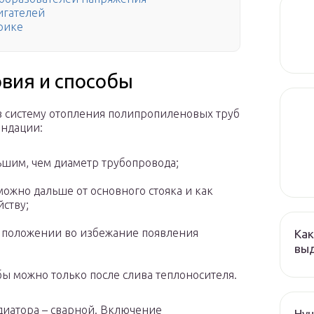
игателей
трике
овия и способы
 в систему отопления полипропиленовых труб
ендации:
ьшим, чем диаметр трубопровода;
ожно дальше от основного стояка и как
ству;
м положении во избежание появления
Как
выд
бы можно только после слива теплоносителя.
диатора – сварной. Включение
Hyu