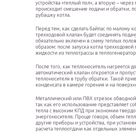
устройства «теплый пол», а вторую – через
происходит смешение подачи и обратки, по
рубашку котла.
Перед тем, как сделать байпас по малому к
трехходовой клапан будет соединять подачу
обязательно включен в схему теплых полов
образом: после запуска котла трехходово
жидкости из теплотрассы в теплогенератор
После того, как теплоноситель нагреется д
автоматический клапан откроется и пропус
теплоносителя в трубу обратки. Такой при
конденсата в камере горения и на поверхн
Металлический или ПВХ отрезок обводной
так как его использование представляет 
тепла с высоким КПД при экономии твердог
энергоносителя. Проще говоря, объем тепл
другие приборы и устройства, при установ
расчета теплоотдачи как отдельных элемент