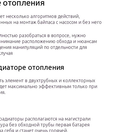
е отопления
ет несколько алгоритмов действий,
нных на монтаж байпаса с насосом и без него
лностью разобраться в вопросе, нужно
внимание расположению обхода и нюансам
ения манипуляций по отдельности для
случая
диаторе отопления
ь элемент в двухтрубных и коллекторных
удет максимально эффективным только при
ия.
радиаторы располагаются на магистрали
тура без обходной трубы первая батарея
а себя и станет очень горячей.