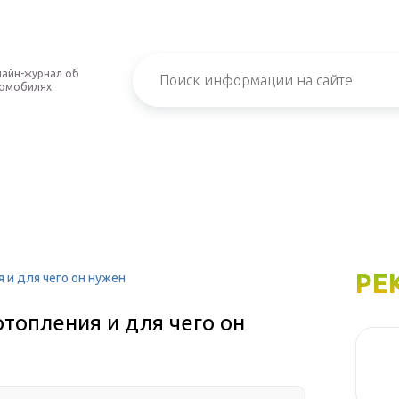
айн-журнал об
омобилях
РЕ
я и для чего он нужен
отопления и для чего он