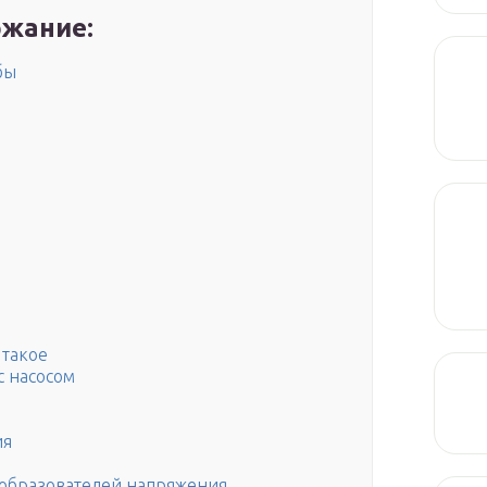
жание:
бы
 такое
с насосом
ия
еобразователей напряжения