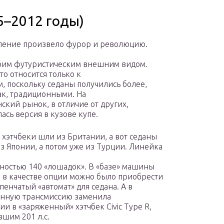
5–2012 годы)
ление произвело фурор и революцию.
воим футуристическим внешним видом.
то относится только к
м, поскольку седаны получились более,
ак, традиционными. На
ский рынок, в отличие от других,
ась версия в кузове купе.
 хэтчбеки шли из Британии, а вот седаны
из Японии, а потом уже из Турции. Линейка
щностью 140 «лошадок». В «базе» машины
о в качестве опции можно было приобрести
тпенчатый «автомат» для седана. А в
ванную трансмиссию заменила
ии в «заряженный» хэтчбек Civic Type R,
шим 201 л.с.