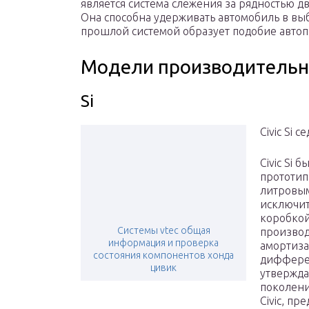
является система слежения за рядностью д
Она способна удерживать автомобиль в выб
прошлой системой образует подобие автоп
Модели производительн
Si
Civic Si с
Civic Si 
прототип
литровым
исключит
коробкой
Системы vtec общая
производ
информация и проверка
амортиза
состояния компонентов хонда
дифферен
цивик
утверждае
поколени
Civic, п