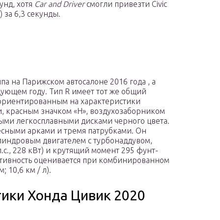
кунд, хотя
Car and Driver
смогли привезти Civic
ч) за 6,3 секунды.
па на Парижском автосалоне 2016 года , а
дующем году. Тип R имеет тот же общий
е ориентированным на характеристики
, красным значком «H», воздухозаборником
ыми легкосплавными дисками черного цвета.
есными арками и тремя патрубками. Он
индровым двигателем с турбонаддувом,
.с., 228 кВт) и крутящий момент 295 фунт-
фективность оценивается при комбинированном
м; 10,6 км / л).
тики Хонда Цивик 2020