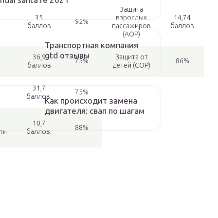
Защита
35
взрослых
14,74
92%
баллов
пассажиров
баллов
(AOP)
Транспортная компания
gtd отзывы
36,9
Защита от
75%
86%
баллов
детей (COP)
31,7
75%
баллов.
Как происходит замена
двигателя: свап по шагам
т
10,7
88%
ти
баллов.