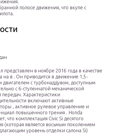
вижения.
ранной полосе движения, что вкупе с
илота.
ости
едан
был представлен в ноябре 2016 года в качестве
а на в
. Он приводится в движение 1,5-
 двигателем с турбонаддувом, доступным
ельно с 6-ступенчатой ​​механической
 передач. Характеристики
ительности включают активные
торы , активное рулевое управление и
циал повышенного трения . Honda
т, что комплектация Civic Si десятого
я (которая является восьмым поколением
редлагающим уровень отделки салона Si)