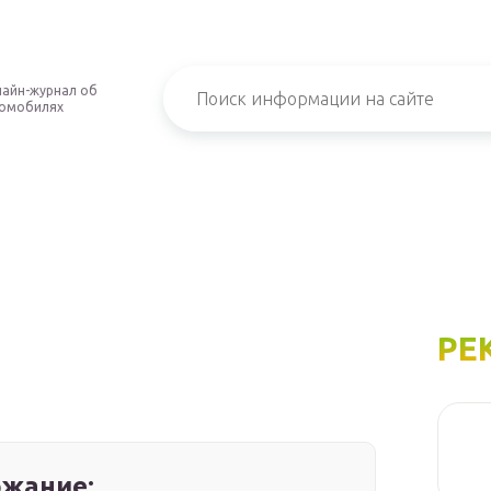
айн-журнал об
омобилях
РЕ
жание: