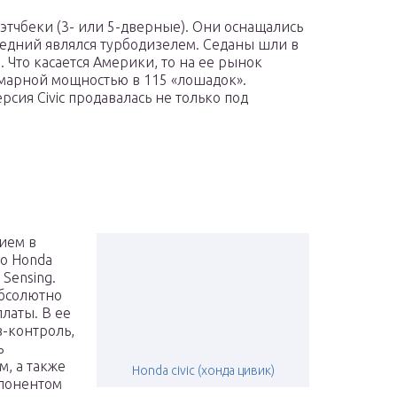
этчбеки (3- или 5-дверные). Они оснащались
следний являлся турбодизелем. Седаны шли в
 Что касается Америки, то на ее рынок
марной мощностью в 115 «лошадок».
рсия Civic продавалась не только под
ием в
о Honda
Sensing.
абсолютно
латы. В ее
-контроль,
ь
, а также
Honda civic (хонда цивик)
мпонентом