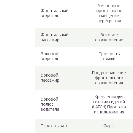
Умеренное
Фронтальный
фронтальное
водитель
смещение
перекрытия
Фронтальный
Боковое
пассажир
столкновение
Боковой
Прочность
водитель
крыши
Предотвращение
Боковой
фронтального
пассажир
столкновения
Крепления для
Боковой
детских сидений
полюс
(LATCH) Простота
водителя
использования
Перекатывать
Фары