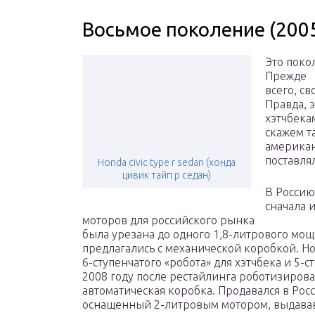
Восьмое поколение (200
Это поко
Прежде
всего, с
Правда, э
хэтчбека
скажем т
американ
поставлял
Honda civic type r sedan (хонда
цивик тайп р седан)
В Россию
сначала 
моторов для российского рынка
была урезана до одного 1,8-литрового мо
предлагались с механической коробкой. Н
6-ступенчатого «робота» для хэтчбека и 5-с
2008 году после рестайлинга роботизиро
автоматическая коробка. Продавался в Росс
оснащенный 2-литровым мотором, выдавав