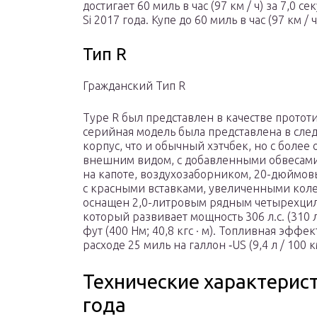
достигает 60 миль в час (97 км / ч) за 7,0 се
Si 2017 года. Купе до 60 миль в час (97 км / 
Тип R
Гражданский Тип R
Type R был представлен в качестве прототи
серийная модель была представлена ​​в сле
корпус, что и обычный хэтчбек, но с боле
внешним видом, с добавленными обвесами
на капоте, воздухозаборником, 20-дюймов
с красными вставками, увеличенными кол
оснащен 2,0-литровым рядным четырехцил
который развивает мощность 306 л.с. (310 л
фут (400 Нм; 40,8 кгс · м). Топливная эф
расходе 25 миль на галлон
‑US
(9,4 л / 100 к
Технические характерис
года