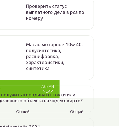
Проверить статус
выплатного дела в рса по
номеру
Масло моторное 10w 40:
полусинтетика,
расшифровка,
характеристики,
синтетика
АСЕАН
P
NCAP
 получить координаты точки или
еленного объекта на яндекс карте?
Общий
Общий
ndai santa fe 2021