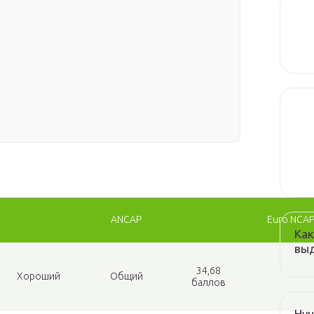
ANCAP
Euro NCA
Как
выд
34,68
Хороший
Общий
баллов
Hyu