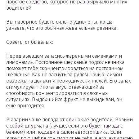
простое средство, которое не раз выручало многих
водителей.
Вы наверное будете сильно удивлены, когда
узнаете, что это обычная жевательная резинка.
Советы от бывалых:
Перед выездом запасись жареными семечками и
лимонами». Постоянное щелканье подсолнечника
поможет тебе сконцентрироваться на постоянном
щелканье. Как не заснуть за рулем ночью: лимон
разрежь на дольки и периодически нюхай. Его запах
стимулирует гипоталамус, отвечающий за
способность концентрироваться в сложных
ситуациях. Выдохшийся фрукт не выкидывай, он
еще пригодится.
В аварии чаще попадают одинокие водители. Возьми
с собой штурмана (лучше, если это будет тамада с
баяном) или подсади в салон автостопщика. Если
вдруг по ошибке сон сморит не тебя, а его, аккуратно