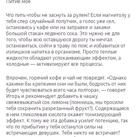
Питие мое
Что пить чтобы не заснуть за рулем? Если магнитолу у
тебя спер случайный попутчик, а голос уже сел,
остановись у кафе или на заправке и закажи
большой стакан ледяного сока. Это нужно не для
того, чтобы всю оставшуюся дорогу ты мечтал
остановиться, сойти в траву по пояс и избавиться от
излишков напитка в организме. Просто теплые
жидкости обладают успокаивающим эффектом, а
холодные — активизируют все процессы.
Впрочем, горячий кофе и чай не повредят. «Однако
какими бы крепкими они ни были, бодрость от них
будет чувствоваться всего часа полтора», — говорит
Игорь и рекомендует добавить в чашку
свежевыжатый сок лимона (помнишь, мы просили
тебя сохранить разрезанный фрукт?). Содержащаяся
в нем гликолевая кислота окажет тонизирующий
эффект. К тому же эта добавка усилит потенцию, так
что по прибытии у тебя останутся силы на
встречающих девушек. Тебя никто не встречает?