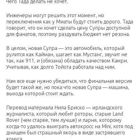
Чего Тада делать не хочет.
Инженеры могут решить этот момент, но
переключения как у Миаты будут стоить дорого. Тада
говорит, что он хочет сделать цену Супры доступной
для фанатов, поэтому раздувать бюджет нет резона.
В целом, новая Супра — это автомобиль, который
рулится как Кайман, шагает как Мустанг, звучит не
так, как 911, и (обязана) обладать качеством Камри.
Учитывая, как долго Тойота работала над ним.
Нам все еще нужно убедиться, что финальная версия
будет такой же, но пока что новая Супра — машина,
выхода которой стоит ждать.
Перевод материала Нила Бриско — ирландского
журналиста, который любит роторы, старые Land
Rover (чем старее, тем лучше) и парня, которому
когда-то удалось выиграть автокросс на Mini, хотя под
днищем был страшный якорь в виде застрявшего
конуса.