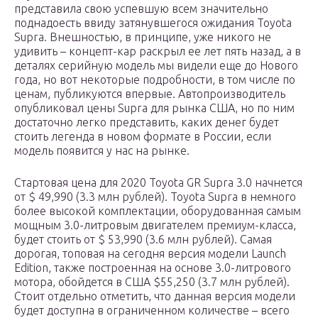
представила свою успевшую всем значительно
поднадоесть ввиду затянувшегося ожидания Toyota
Supra. Внешностью, в принципе, уже никого не
удивить – концепт-кар раскрыл ее лет пять назад, а в
деталях серийную модель мы видели еще до Нового
года, но вот некоторые подробности, в том числе по
ценам, публикуются впервые. Автопроизводитель
опубликовал цены Supra для рынка США, но по ним
достаточно легко представить, каких денег будет
стоить легенда в новом формате в России, если
модель появится у нас на рынке.
Стартовая цена для 2020 Toyota GR Supra 3.0 начнется
от $ 49,990 (3.3 млн рублей). Toyota Supra в немного
более высокой комплектации, оборудованная самым
мощным 3.0-литровым двигателем премиум-класса,
будет стоить от $ 53,990 (3.6 млн рублей). Самая
дорогая, топовая на сегодня версия модели Launch
Edition, также построенная на основе 3.0-литрового
мотора, обойдется в США $55,250 (3.7 млн рублей).
Стоит отдельно отметить, что данная версия модели
будет доступна в ограниченном количестве – всего