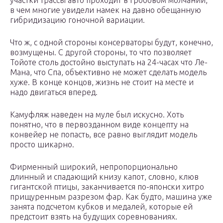
участки трассы авто проходит в гробовом молчании,
в чем многие увидели намек на давно обещанную
гибридизацию гоночной вариации.
Что ж, с одной стороны консерваторы будут, конечно,
возмущены. С другой стороны, то что позволяет
Тойоте столь достойно выступать на 24-часах что Ле-
Мана, что Спа, объективно не может сделать модель
хуже. В конце концов, жизнь не стоит на месте и
надо двигаться вперед.
Камуфляж наведен на муле был искусно. Хоть
понятно, что в первозданном виде концепту на
конвейер не попасть, все равно выглядит модель
просто шикарно.
Фирменный широкий, непропорционально
длинный и спадающий книзу капот, словно, клюв
гигантской птицы, заканчивается по-японски хитро
прищуренным разрезом фар. Как будто, машина уже
занята подсчетом кубков и медалей, которые ей
предстоит взять на будущих соревнованиях.