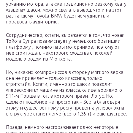
урчанию мотора, а также традиционно резкому хвату
«зацепа» шасси, можно сделать вывод, что и на этот
раз тандему Toyota-BMW будет чем удивить и
порадовать аудиторию.
Сотрудничество, кстати, выражается в том, что новая
Тойота Супра позаимствует у немецкого братишки
платформу , помимо пары моторчиков, поэтому от
нее стоит ждать некоторого сходства с похожей
моделью родом из Мюнхена.
Но, никаких компромиссов в сторону мягкого верха
она не приемлет – только классика, только
стритстайл. Кстати, именно это шасси позволит
«перескочить» машине из класса, олицетворяемого
911-м Порше в тот, в котором правит Лотус. Но,
сделают подобное не просто так – Supra благодаря
этому и существенному росту процента углеволокна
в структуре станет легче (всего 1,35 т) и еще шустрее.
Правда, немного настораживает одно: некоторые