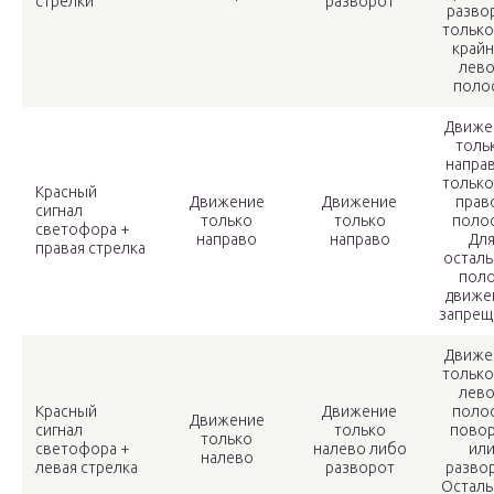
стрелки
разворот
разво
только
край
лев
поло
Движе
толь
направ
только
Красный
Движение
Движение
прав
сигнал
только
только
поло
светофора +
направо
направо
Дл
правая стрелка
остал
пол
движе
запрещ
Движе
только
лев
Красный
Движение
поло
Движение
сигнал
только
пово
только
светофора +
налево либо
ил
налево
левая стрелка
разворот
развор
Остал