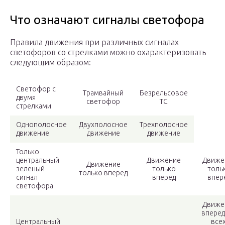
Что означают сигналы светофора
Правила движения при различных сигналах
светофоров со стрелками можно охарактеризовать
следующим образом:
Светофор с
Трамвайный
Безрельсовое
двумя
светофор
ТС
стрелками
Однополосное
Двухполосное
Трехполосное
движение
движение
движение
Только
центральный
Движение
Движе
Движение
зеленый
только
толь
только вперед
сигнал
вперед
впер
светофора
Движе
вперед
Центральный
всех