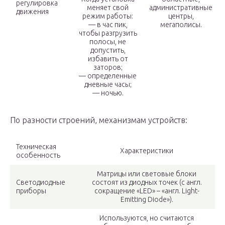
регулировка
меняет свой
административные
движения
режим работы:
центры,
— в час пик,
мегаполисы.
чтобы разгрузить
полосы, не
допустить,
избавить от
заторов;
— определенные
дневные часы;
— ночью.
По разности строений, механизмам устройств:
Техническая
Характеристики
особенность
Матрицы или световые блоки
Светодиодные
состоят из диодных точек (с англ.
приборы
сокращение «LED» – «англ. Light-
Emitting Diode»).
Используются, но считаются