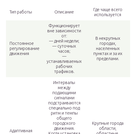
Где чаще всего
Тип работы
Описание
используется
Функционирует
вне зависимости
от:
В некрупных
— дней недели;
Постоянное
городах,
— суточных
регулирование
населенных
часов;
движения
пунктах и за их
—
пределами.
устанавливаемых
рабочих
трафиков.
Интервалы
между
подающими
сигналами
подстраиваются
специально под
ритм и темпы
общего
городского
Крупные города
движения.
области,
Адаптивная
Когда установка
областные,