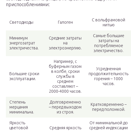
приспособлениями:
С вольфрамовой
Светодиоды
Галоген
нитью
Самые большие
Минимум
Средние затраты
затраты на
энергозатрат
на
потребляемое
электричества.
электроэнергию.
электричество.
Например, с
буферным газом
Усредненная
в колбе, сроки
Большие сроки
продолжительность
службы в
эксплуатации.
горения – 1000
среднем
часов.
составляют –
2000-4000 часов.
Степень
Долговременно
Кратковременно –
мерцания
– перед выходом
перед поломкой.
минимальна.
из строя.
Яркость
От минимальной до
цветовой
Средняя яркость
средней индексации