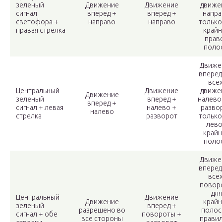
зеленый
Движение
Движение
движе
сигнал
вперед +
вперед +
напр
светофора +
направо
направо
только
правая стрелка
край
прав
поло
Движе
вперед
всех
Центральный
Движение
движе
Движение
зеленый
вперед +
налево
вперед +
сигнал + левая
налево +
разво
налево
стрелка
разворот
только
лев
край
поло
Движе
вперед
всех
повор
для
Центральный
Движение
Движение
крайн
зеленый
вперед +
разрешено во
полос
сигнал + обе
повороты +
все стороны
правил