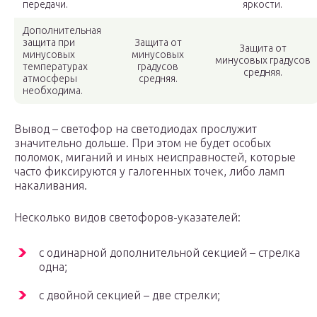
передачи.
яркости.
Дополнительная
защита при
Защита от
Защита от
минусовых
минусовых
минусовых градусов
температурах
градусов
средняя.
атмосферы
средняя.
необходима.
Вывод – светофор на светодиодах прослужит
значительно дольше. При этом не будет особых
поломок, миганий и иных неисправностей, которые
часто фиксируются у галогенных точек, либо ламп
накаливания.
Несколько видов светофоров-указателей:
с одинарной дополнительной секцией – стрелка
одна;
с двойной секцией – две стрелки;