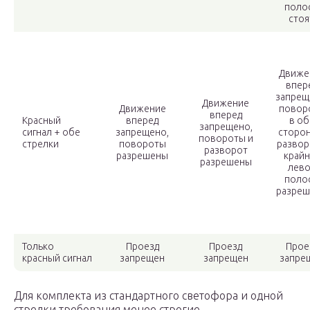
поло
стоя
Движе
впер
запрещ
Движение
Движение
повор
вперед
Красный
вперед
в об
запрещено,
сигнал + обе
запрещено,
сторон
повороты и
стрелки
повороты
развор
разворот
разрешены
край
разрешены
лев
поло
разре
Только
Проезд
Проезд
Прое
красный сигнал
запрещен
запрещен
запре
Для комплекта из стандартного светофора и одной
стрелки требования менее строгие.