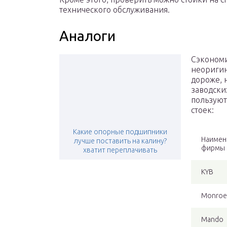
технического обслуживания.
Аналоги
Сэкономи
неоригин
дороже, 
заводски
пользуют
стоек:
Какие опорные подшипники
Наимен
лучше поставить на калину?
фирмы
хватит переплачивать
KYB
Monroe
Mando