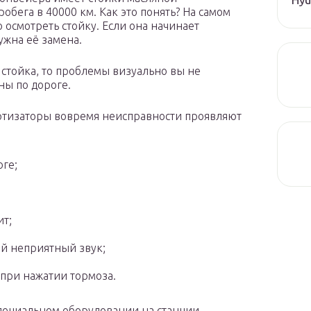
обега в 40000 км. Как это понять? На самом
о осмотреть стойку. Если она начинает
ужна её замена.
 стойка, то проблемы визуально вы не
ны по дороге.
ортизаторы вовремя неисправности проявляют
оге;
ит;
ий неприятный звук;
 при нажатии тормоза.
специальном оборудовании на станции