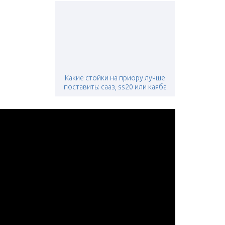
Какие стойки на приору лучше
поставить: сааз, ss20 или каяба