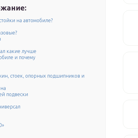
жание:
стойки на автомобиле?
азовые?
в
ал какие лучше
обиле и почему
жин, стоек, опорных подшипников и
ина
ей подвески
ниверсал
0»