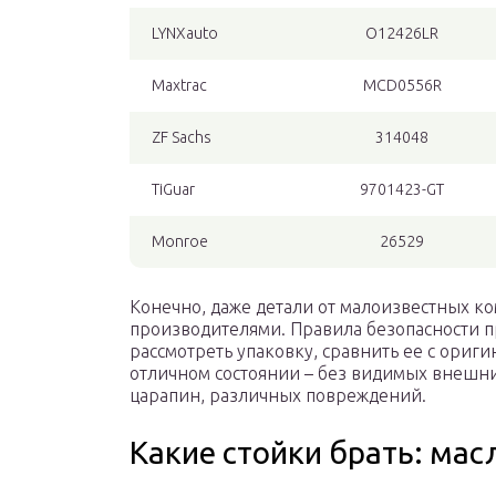
LYNXauto
O12426LR
Maxtrac
MCD0556R
ZF Sachs
314048
TiGuar
9701423-GT
Monroe
26529
Конечно, даже детали от малоизвестных к
производителями. Правила безопасности п
рассмотреть упаковку, сравнить ее с ориг
отличном состоянии – без видимых внешни
царапин, различных повреждений.
Какие стойки брать: мас