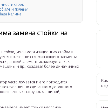
нности стоек
обиле и почему
Лада Калина
има замена стойки на
 необходимо амортизационная стойка в
уется в качестве сглаживающего элемента
есть данный элемент используется как
 машины и пр., создавая более динамичных
Как
тор часто ломается и его приходится
выд
те некачественно сделанного дорожного
 повышенных нагрузок машиной,
конвейера имеет стойки масляной
Hyu