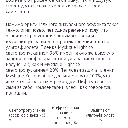
достигать 6 процентов как в одну, так и в другую
сторону, что в свою очередь и создает эффект
хамелеона.
Помимо оригинального визуального эффекта такая
технология позволяет одновременно получить
отличное пропускание видимого света и
высочайшую защиту от проникновения тепла и
ультрафиолета. Пленка Mystique Light со
светопропусканием 93% имеет такую же высокую
защиту от инфракрасного и ультрафиолетового
излучений, как и Mystique Night со
светопропусканием 20%. Тепловая защита пленки
Mystique Zero вообще достигает почти 100%, что
является абсолютным рекордом. Цифры говорят
сами за себя. Комментарии здесь, как говорится,
излишни.
Инфракрасная
Светопропускание
Защита от
защита
(среднее значение)
ультрафиолета
(среднее
%
%
значение) %