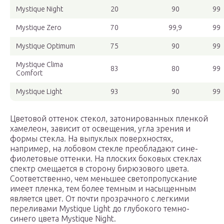
Mystique Night
20
90
99
Mystique Zero
70
99,9
99
Mystique Optimum
75
90
99
Mystique Clima
83
80
99
Comfort
Mystique Light
93
90
99
Цветовой оттенок стекол, затонированных пленкой
хамелеон, зависит от освещения, угла зрения и
формы стекла. На выпуклых поверхностях,
например, на лобовом стекле преобладают сине-
фиолетовые оттенки. На плоских боковых стеклах
спектр смещается в сторону бирюзового цвета.
Соответственно, чем меньшее светопропускание
имеет пленка, тем более темным и насыщенным
является цвет. От почти прозрачного с легкими
переливами Mystique Light до глубокого темно-
синего цвета Mystique Night.