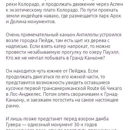
реки Колорадо, и продолжать движение через Аспен
к экзотическому плато Колорадо. По пути проехать
земли индейцев навахо, где размещается парк Арок
и Долина монументов.
Очень примечательный каньон Антилопы устроился
возле городка Пейдж, там есть щит из дерева с
надписью. Если взять катер напрокат, то можно
провести незабываемую прогулку по озеру Пауэлл.
Кто же не мечтал побывать в Гранд-Каньоне?
Он находится чуть южнее от Пейджа. Если
продолжать двигаться по его южной части, то
представится возможность увидеть оставшиеся
кусочки первой трансамериканской Route 66 Чикаго
в Лос-Анджелес. Потом опять сворачиваем к Грнад-
Каньону, и заезжаем погостить на самое настоящее
ранчо.
И лишь позже предстанет перед взором дамба
Гувера — одиозный монумент 30-х годов