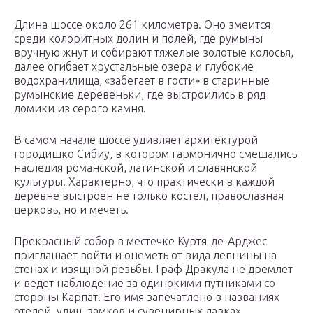
Длина шоссе около 261 километра. Оно змеится
среди колоритных долин и полей, где румыны
вручную жнут и собирают тяжелые золотые колосья,
далее огибает хрустальные озера и глубокие
водохранилища, «забегает в гости» в старинные
румынские деревеньки, где выстроились в ряд
домики из серого камня.
В самом начале шоссе удивляет архитектурой
городишко Сибиу, в котором гармонично смешались
наследия романской, латинской и славянской
культуры. Характерно, что практически в каждой
деревне выстроен не только костел, православная
церковь, но и мечеть.
Прекрасный собор в местечке Куртя-де-Арджес
приглашает войти и онеметь от вида лепнины на
стенах и изящной резьбы. Граф Дракула не дремлет
и ведет наблюдение за одинокими путниками со
стороны Карпат. Его имя запечатлено в названиях
отелей, улиц, замков и сувенирных лавках.