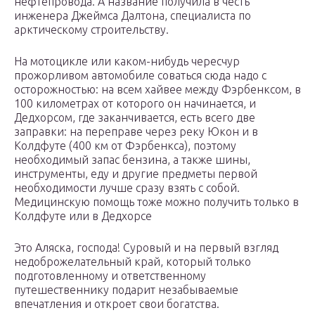
нефтепровода. А название получила в честь
инженера Джеймса Далтона, специалиста по
арктическому строительству.
На мотоцикле или каком-нибудь чересчур
прожорливом автомобиле соваться сюда надо с
осторожностью: на всем хайвее между Фэрбенксом, в
100 километрах от которого он начинается, и
Дедхорсом, где заканчивается, есть всего две
заправки: на переправе через реку Юкон и в
Колдфуте (400 км от Фэрбенкса), поэтому
необходимый запас бензина, а также шины,
инструменты, еду и другие предметы первой
необходимости лучше сразу взять с собой.
Медицинскую помощь тоже можно получить только в
Колдфуте или в Дедхорсе
Это Аляска, господа! Суровый и на первый взгляд
недоброжелательный край, который только
подготовленному и ответственному
путешественнику подарит незабываемые
впечатления и откроет свои богатства.