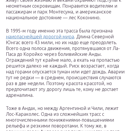
живут своей жизнью и веками охраняют подступы к
несметным сокровищам. Понравится водителям и
пассажирам и парк Монтесума, и американское
национальное достояние — лес Коконино.
В 1995-м году именно эта трасса была признана
наиопаснейшей дорогой мира
. Длина Северной
Юнгас всего 43 мили, но их надо еще преодолеть.
Всего одна полоса движения, протянувшаяся от Ла-
Паса до Коройко через боливийские Анды.
Ограждений тут крайне мало, а ехать на пропастью
решится далеко не каждый. Риск возрастает, когда
над горами опускается туман или идет дождь. Аварии
тут не редки — в среднем, происшествия случаются
раз в две недели. Поэтому красота красотой, но
предпочитают эту дорогу лишь те, кому не достает
адреналина.
Тоже в Андах, но между Аргентиной и Чили, лежит
Лос-Караколес. Одна из сложнейших трасс с
многочисленными понижениями-повышениями
рельефа и резкими поворотами. К тому же, в