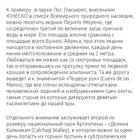
К примеру, в парке Лос-Гласьярес, внесенном
ЮНЕСКО в список Всемирного природного наследия,
можно посетить ледник Перито-Морено, где
сосредоточен третий по величине запас пресной
воды в мире. Его площадь вполне сравнима с
площадью всего Буэнос-Айреса, при этом ледник
находится в постоянном движении, каждый день
меняя местоположение в среднем на 2 метра.
Любоваться им можно как со смотровых площадок,
так и отправившись на прогулку прямо по ледяной
крошке в сопровождении альпиниста. Та же дорога
выведет и к знаменитой «Пещере рук» (Cueva de las
Manos), где все стены испещрены отпечатками
человеческих ладоней и изображениями сцен охоты,
самые старые из которых датируются девятым
тысячелетием до нашей эры.
Отдельного внимания заслуживает второй по
размеру национальный парк Аргентины – «Долина
Кальчаки» (Calchaqi Walley), в котором можно за один
день попасть из горных пустынь в субтропический