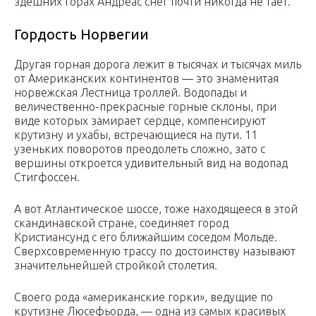
здешних горах Андреас снег почти никогда не тает.
Гордость Норвегии
Другая горная дорога лежит в тысячах и тысячах миль
от Американских континентов — это знаменитая
норвежская Лестница троллей. Водопады и
величественно-прекрасные горные склоны, при
виде которых замирает сердце, компенсируют
крутизну и ухабы, встречающиеся на пути. 11
узеньких поворотов преодолеть сложно, зато с
вершины откроется удивительный вид на водопад
Стигфоссен.
А вот Атлантическое шоссе, тоже находящееся в этой
скандинавской стране, соединяет город
Кристиансунд с его ближайшим соседом Мольде.
Сверхсовременную трассу по достоинству называют
значительнейшей стройкой столетия.
Своего рода «американские горки», ведущие по
крутизне Люсефьорда, — одна из самых красивых