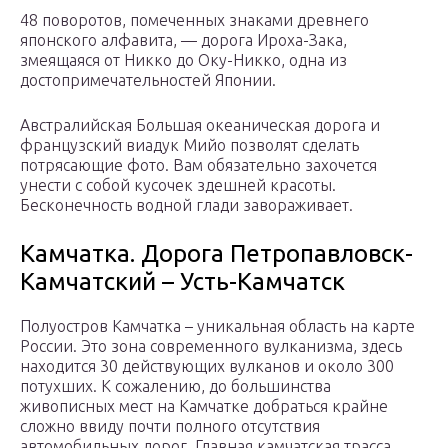
48 поворотов, помеченных знаками древнего
японского алфавита, — дорога Ироха-Зака,
змеящаяся от Никко до Оку-Никко, одна из
достопримечательностей Японии.
Австралийская Большая океаническая дорога и
французский виадук Мийо позволят сделать
потрясающие фото. Вам обязательно захочется
унести с собой кусочек здешней красоты.
Бесконечность водной глади завораживает.
Камчатка. Дорога Петропавловск-
Камчатский – Усть-Камчатск
Полуостров Камчатка – уникальная область на карте
России. Это зона современного вулканизма, здесь
находится 30 действующих вулканов и около 300
потухших. К сожалению, до большинства
живописных мест на Камчатке добраться крайне
сложно ввиду почти полного отсутствия
автомобильных дорог. Главная камчатская трасса