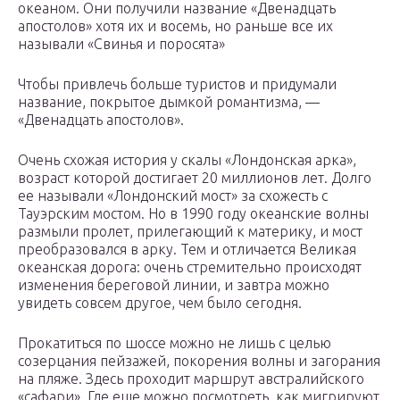
океаном. Они получили название «Двенадцать
апостолов» хотя их и восемь, но раньше все их
называли «Свинья и поросята»
Чтобы привлечь больше туристов и придумали
название, покрытое дымкой романтизма, —
«Двенадцать апостолов».
Очень схожая история у скалы «Лондонская арка»,
возраст которой достигает 20 миллионов лет. Долго
ее называли «Лондонский мост» за схожесть с
Тауэрским мостом. Но в 1990 году океанские волны
размыли пролет, прилегающий к материку, и мост
преобразовался в арку. Тем и отличается Великая
океанская дорога: очень стремительно происходят
изменения береговой линии, и завтра можно
увидеть совсем другое, чем было сегодня.
Прокатиться по шоссе можно не лишь с целью
созерцания пейзажей, покорения волны и загорания
на пляже. Здесь проходит маршрут австралийского
«сафари». Где еще можно посмотреть, как мигрируют