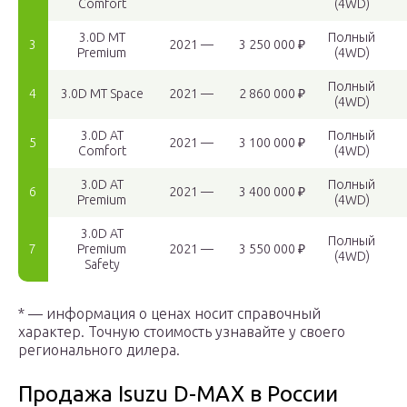
Comfort
(4WD)
3.0D MT
Полный
3
2021 —
3 250 000 ₽
Premium
(4WD)
Полный
4
3.0D MT Space
2021 —
2 860 000 ₽
(4WD)
3.0D AT
Полный
5
2021 —
3 100 000 ₽
Comfort
(4WD)
3.0D AT
Полный
6
2021 —
3 400 000 ₽
Premium
(4WD)
3.0D AT
Полный
7
Premium
2021 —
3 550 000 ₽
(4WD)
Safety
* — информация о ценах носит справочный
характер. Точную стоимость узнавайте у своего
регионального дилера.
Продажа Isuzu D-MAX в России