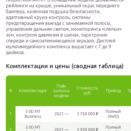
рейлинги на крыше, уникальный окрас переднего
бампера, коленная подушка безопасности,
адаптивный круиз-контроль, системы
предотвращения выезда с занимаемой полосы,
управления дальним светом, мониторинга «слепых»
зон, контроля давления в шинах, парктроник
спереди и самозатемняющееся зеркало. Дисплей
мультимедийного комплекса вырастает с 7 до 9
дюймов.
Комплектации и цены (сводная таблица)
Годы
Стоимость,
#
Комплектация
выпуска
Привод
Т
руб.
модели
3.0D MT
Полный
1
2021 —
2 760 000 ₽
Business
(4WD)
3.0D MT
Полный
2
2021 —
2 950 000 ₽