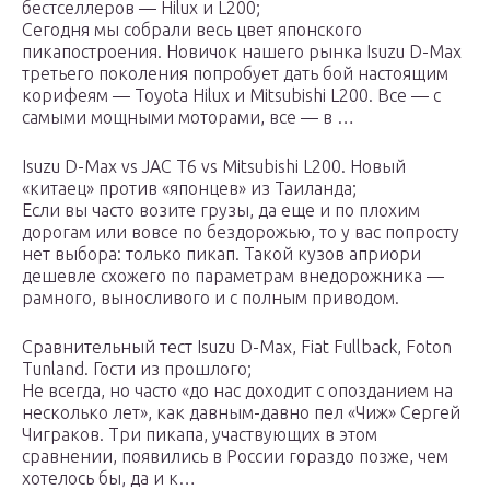
бестселлеров — Hilux и L200;
Сегодня мы собрали весь цвет японского
пикапостроения. Новичок нашего рынка Isuzu D-Max
третьего поколения попробует дать бой настоящим
корифеям — Toyota Hilux и Mitsubishi L200. Все — с
самыми мощными моторами, все — в …
Isuzu D-Max vs JAC T6 vs Mitsubishi L200. Новый
«китаец» против «японцев» из Таиланда;
Если вы часто возите грузы, да еще и по плохим
дорогам или вовсе по бездорожью, то у вас попросту
нет выбора: только пикап. Такой кузов априори
дешевле схожего по параметрам внедорожника —
рамного, выносливого и с полным приводом.
Сравнительный тест Isuzu D-Max, Fiat Fullback, Foton
Tunland. Гости из прошлого;
Не всегда, но часто «до нас доходит с опозданием на
несколько лет», как давным-давно пел «Чиж» Сергей
Чиграков. Три пикапа, участвующих в этом
сравнении, появились в России гораздо позже, чем
хотелось бы, да и к…