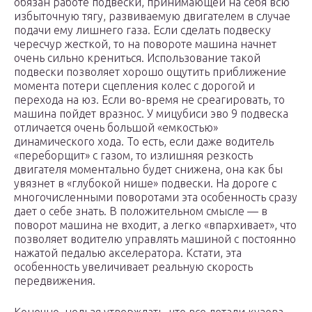
обязан работе подвески, принимающей на себя всю
избыточную тягу, развиваемую двигателем в случае
подачи ему лишнего газа. Если сделать подвеску
чересчур жесткой, то на повороте машина начнет
очень сильно крениться. Использование такой
подвески позволяет хорошо ощутить приближение
момента потери сцепления колес с дорогой и
перехода на юз. Если во-время не среагировать, то
машина пойдет вразнос. У мицубиси эво 9 подвеска
отличается очень большой «емкостью»
динамического хода. То есть, если даже водитель
«переборщит» с газом, то излишняя резкость
двигателя моментально будет снижена, она как бы
увязнет в «глубокой нише» подвески. На дороге с
многочисленными поворотами эта особенность сразу
дает о себе знать. В положительном смысле — в
поворот машина не входит, а легко «впархивает», что
позволяет водителю управлять машиной с постоянно
нажатой педалью акселератора. Кстати, эта
особенность увеличивает реальную скорость
передвижения.