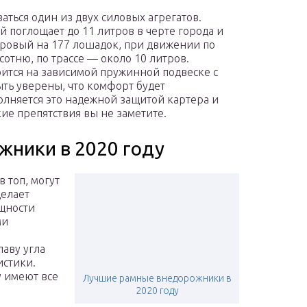
заться один из двух силовых агрегатов.
 поглощает до 11 литров в черте города и
итровый на 177 лошадок, при движении по
 сотню, по трассе — около 10 литров.
оится на зависимой пружинной подвеске с
ть уверены, что комфорт будет
олняется это надежной защитой картера и
кие препятствия вы не заметите.
ники в 2020 году
 топ, могут
делает
ощности
ми
лаву угла
истики.
у имеют все
Лучшие рамные внедорожники в
2020 году