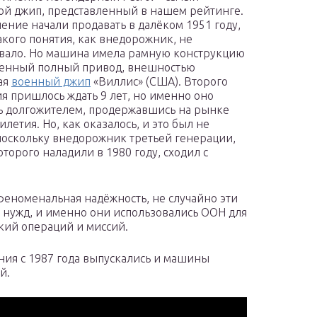
ой джип, представленный в нашем рейтинге.
ление начали продавать в далёком 1951 году,
такого понятия, как внедорожник, не
вало. Но машина имела рамную конструкцию
ценный полный привод, внешностью
ая
военный джип
«Виллис» (США). Второго
я пришлось ждать 9 лет, но именно оно
ь долгожителем, продержавшись на рынке
илетия. Но, как оказалось, и это был не
поскольку внедорожник третьей генерации,
оторого наладили в 1980 году, сходил с
феноменальная надёжность, не случайно эти
 нужд, и именно они использовались ООН для
ий операций и миссий.
ия с 1987 года выпускались и машины
й.