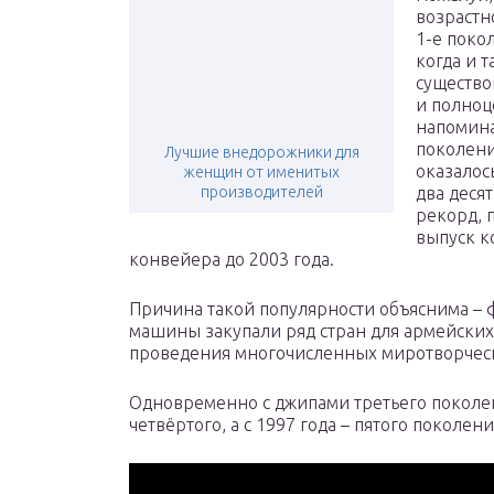
возрастн
1-е поко
когда и 
существо
и полно
напомин
поколени
Лучшие внедорожники для
оказалос
женщин от именитых
производителей
два десят
рекорд, 
выпуск к
конвейера до 2003 года.
Причина такой популярности объяснима – 
машины закупали ряд стран для армейских
проведения многочисленных миротворческ
Одновременно с джипами третьего поколен
четвёртого, а с 1997 года – пятого поколени