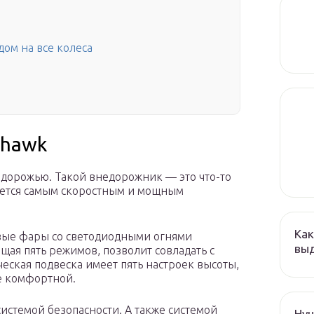
дом на все колеса
lhawk
здорожью. Такой внедорожник — это что-то
яется самым скоростным и мощным
Как
вые фары со светодиодными огнями
выд
ющая пять режимов, позволит совладать с
ская подвеска имеет пять настроек высоты,
 комфортной.
истемой безопасности. А также системой
Hyu