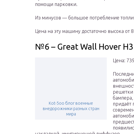
помощи парковки.
Из минусов — большое потребление топлива
Цена на эту машину достаточно высока от 8
№6 – Great Wall Hover H3
Цена: 73
Последни
автомоби
внешност
решетки 
бампера,
Kot-5oo блог военные
придаёт 
внедорожники разных стран
современ
мира
автомоби
предшест
появилис
накладкой, имитирующей диффузор.