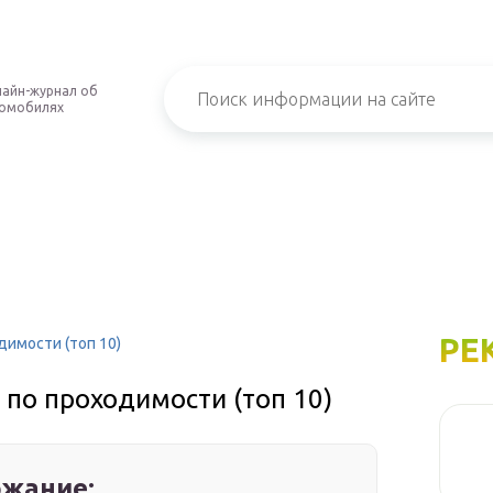
айн-журнал об
омобилях
РЕ
имости (топ 10)
по проходимости (топ 10)
жание: