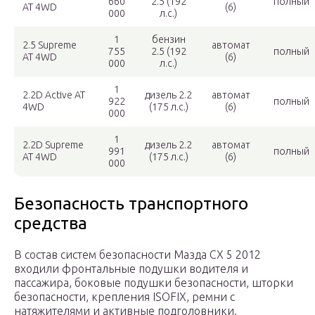
660
2.5 (192
полный
AT 4WD
(6)
000
л.с.)
1
бензин
2.5 Supreme
автомат
755
2.5 (192
полный
AT 4WD
(6)
000
л.с.)
1
2.2D Active AT
дизель 2.2
автомат
922
полный
4WD
(175 л.с.)
(6)
000
1
2.2D Supreme
дизель 2.2
автомат
991
полный
AT 4WD
(175 л.с.)
(6)
000
Безопасность транспортного
средства
В состав систем безопасности Мазда СХ 5 2012
входили фронтальные подушки водителя и
пассажира, боковые подушки безопасности, шторки
безопасности, крепления ISOFIX, ремни с
натяжителями и активные подголовники.