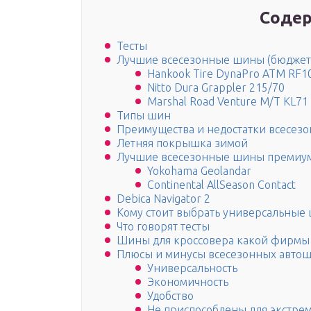
Содер
Тесты
Лучшие всесезонные шины (бюджет
Hankook Tire DynaPro ATM RF1
Nitto Dura Grappler 215/70
Marshal Road Venture M/T KL71
Типы шин
Преимущества и недостатки всесез
Летняя покрышка зимой
Лучшие всесезонные шины премиум
Yokohama Geolandar
Continental AllSeason Contact
Debica Navigator 2
Кому стоит выбрать универсальные
Что говорят тесты
Шины для кроссовера какой фирмы
Плюсы и минусы всесезонных авто
Универсальность
Экономичность
Удобство
Не приспособлены для экстре