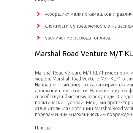
«сборщик» мелких камешков и различ
сложности с управляемостью на засн
увеличение расхода топлива.
Marshal Road Venture M/T K
Marshal Road Venture M/T KL71 имеет ори
модель Marshal Road Venture M/T KL71 отл
Направленный рисунок гарантирует отлич
дорожной поверхности. Наличие широкоф
способствует быстрому отводу воды. Следо
практически нулевой. Мощный протектор 
отличительная черта шин Marshal Road Vent
порезам и иным механическим поврежден
Плюсы: