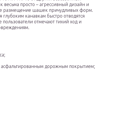
 весьма просто – агрессивный дизайн и
ое размещение шашек причудливых форм.
я глубоким канавкам быстро отводятся
же пользователи отмечают тихий ход и
овреждениям.
са;
м асфальтированным дорожным покрытием;