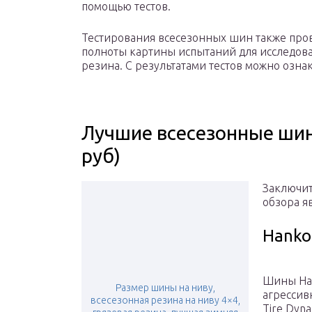
помощью тестов.
Тестирования всесезонных шин также пров
полноты картины испытаний для исследова
резина. С результатами тестов можно озна
Лучшие всесезонные ши
руб)
Заключит
обзора я
Hanko
Шины Han
Размер шины на ниву,
агрессив
всесезонная резина на ниву 4×4,
Tire Dyn