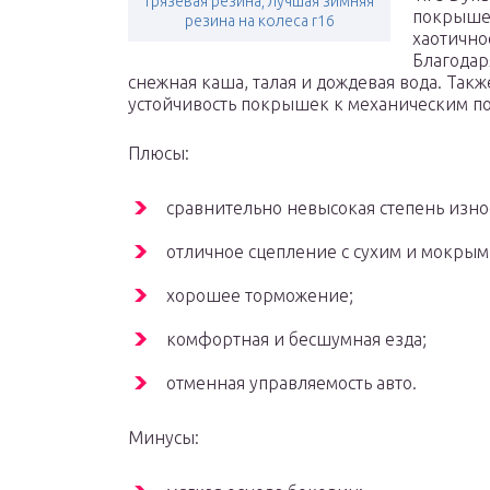
грязевая резина, лучшая зимняя
покрышек
резина на колеса r16
хаотичн
Благодар
снежная каша, талая и дождевая вода. Так
устойчивость покрышек к механическим п
Плюсы:
сравнительно невысокая степень изно
отличное сцепление с сухим и мокры
хорошее торможение;
комфортная и бесшумная езда;
отменная управляемость авто.
Минусы: