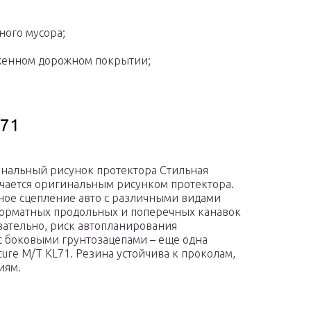
ного мусора;
еженном дорожном покрытии;
L71
гинальный рисунок протектора Стильная
ичается оригинальным рисунком протектора.
ное сцепление авто с различными видами
орматных продольных и поперечных канавок
вательно, риск автопланирования
с боковыми грунтозацепами – еще одна
ure M/T KL71. Резина устойчива к проколам,
иям.