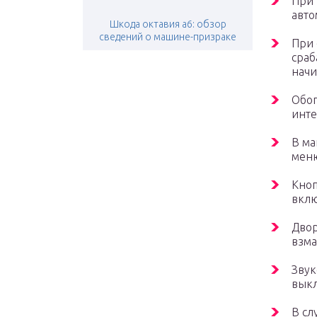
При 
авто
Шкода октавия а6: обзор
сведений о машине-призраке
При 
сраб
начи
Обог
инте
В ма
мен
Кноп
вклю
Двор
взма
Звук
выкл
В сл