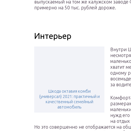
выпускаемый на том же калужском заводе 
примерно на 50 тыс. рублей дороже.
Интерьер
Внутри Ш
несмотря
маленько
хватит м
одному р
восемьде
за водит
Шкода октавия комби
(универсал) 2021: практичный и
Комфорта
качественный семейный
размерах
автомобиль
маленьки
нужд его
на отдых
Но это совершенно не отображается на об