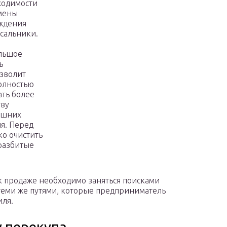
ходимости
амены
ждения
сальники.
льшое
ь
озволит
Полностью
ть более
тву
ешних
я. Перед
о очистить
разбитые
 к продаже необходимо заняться поисками
 теми же путями, которые предприниматель
иля.
у перекупа