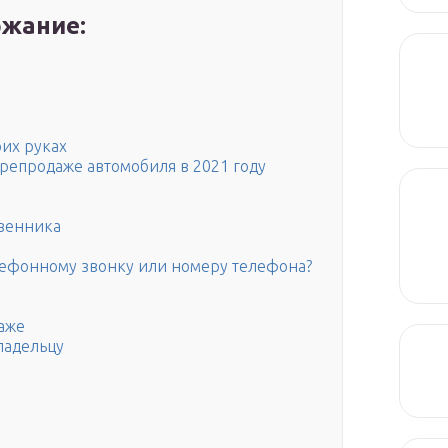
жание:
оих руках
репродаже автомобиля в 2021 году
твенника
лефонному звонку или номеру телефона?
даже
ладельцу