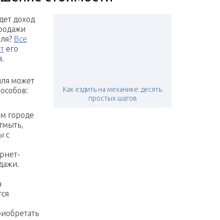
дет доход
родажи
иля?
Все
от
его
я.
ля может
Как ездить на механике: десять
особов:
простых шагов
ем городе
тмыть,
ы с
рнет-
дажи.
н
тся
риобретать