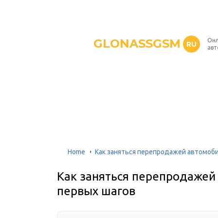
GLONASSGSM
Онл
RU
авт
Home
Как заняться перепродажей автомоби
Как заняться перепродажей 
первых шагов