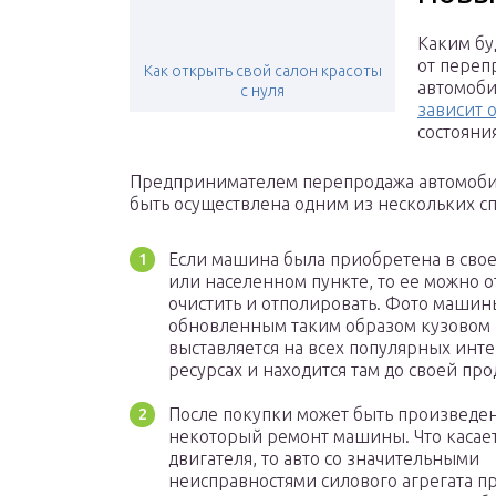
Каким бу
от переп
Как открыть свой салон красоты
автомоб
с нуля
зависит 
состояни
Предпринимателем перепродажа автомоби
быть осуществлена одним из нескольких сп
Если машина была приобретена в сво
или населенном пункте, то ее можно о
очистить и отполировать. Фото машин
обновленным таким образом кузовом
выставляется на всех популярных инте
ресурсах и находится там до своей про
После покупки может быть произведе
некоторый ремонт машины. Что касае
двигателя, то авто со значительными
неисправностями силового агрегата п