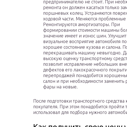
предпринимателю не стоит. При необ
ремонта он должен касаться только з
поршневых колец. Устраняются повре
ходовой части. Меняются проблемные 
Ремонтируются амортизаторы. При
формировании стоимости машины бо
значение имеет и износ шин. Улучшит
визуальное восприятие автомобиля п
хорошее состояние кузова и салона. 
перекрашивать машину невыгодно. Да
высокую оценку транспортному средс
позволит исправление небольших вн
дефектов его лакокрасочного покрыти
перепродажей понадобится хорошеньк
салон и при необходимости заменить 
фары на новые.
После подготовки транспортного средства
покупателя. При этом понадобится пройти
использовал для подбора нужного автомоб
Как получить свою цену 